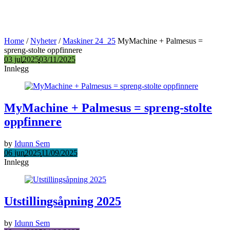
Home
/
Nyheter
/
Maskiner 24_25
MyMachine + Palmesus =
spreng-stolte oppfinnere
03 jul
2025
03/11/2025
Innlegg
MyMachine + Palmesus = spreng-stolte
oppfinnere
by
Idunn Sem
06 jun
2025
11/09/2025
Innlegg
Utstillingsåpning 2025
by
Idunn Sem