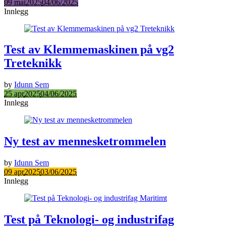
09 mai
2025
04/06/2025
Innlegg
Test av Klemmemaskinen på vg2
Treteknikk
by
Idunn Sem
25 apr
2025
04/06/2025
Innlegg
Ny test av mennesketrommelen
by
Idunn Sem
09 apr
2025
03/06/2025
Innlegg
Test på Teknologi- og industrifag