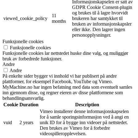
Informasjonskapselen er satt av
GDPR Cookie Consent-plugin
og brukes til å lagre hvorvidt
11
viewed_cookie_policy
brukeren har samtykket til
months
bruken av informasjonskapsler
eller ikke. Den lagrer ingen
personopplysninger.
Funksjonelle cookies
Funksjonelle cookies
Funksjonelle cookies lar nettstedet huske dine valg, og muliggjør
bruk av forbedrede funksjoner.
Andre
Andre
På enkelte sider bygger vi innhold vi har publisert på andre
plattformer, for eksempel Facebook, YouTube og Vimeo.
MyMachine.no har ingen befatning med data som eventuelt samles
inn gjennom disse, og regner eieren av disse plattformene som
behandlingsansvarlig.
Cookie
Duration
Description
Vimeo installerer denne informasjonskapselen
for å samle sporingsinformasjon ved å angi en
vuid
2 years
unik ID for å bygge inn videoer på nettstedet.
Den brukes av Vimeo for å forbedre
videospilleropplevelsen.