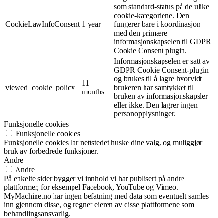
som standard-status på de ulike
cookie-kategoriene. Den
CookieLawInfoConsent
1 year
fungerer bare i koordinasjon
med den primære
informasjonskapselen til GDPR
Cookie Consent plugin.
Informasjonskapselen er satt av
GDPR Cookie Consent-plugin
og brukes til å lagre hvorvidt
11
viewed_cookie_policy
brukeren har samtykket til
months
bruken av informasjonskapsler
eller ikke. Den lagrer ingen
personopplysninger.
Funksjonelle cookies
Funksjonelle cookies
Funksjonelle cookies lar nettstedet huske dine valg, og muliggjør
bruk av forbedrede funksjoner.
Andre
Andre
På enkelte sider bygger vi innhold vi har publisert på andre
plattformer, for eksempel Facebook, YouTube og Vimeo.
MyMachine.no har ingen befatning med data som eventuelt samles
inn gjennom disse, og regner eieren av disse plattformene som
behandlingsansvarlig.