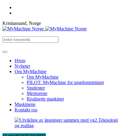
Kristiansand, Norge
Hjem
Nyheter
Om MyMachine
Om MyMachine
PILOT: MyMachine for ungdomstrinnet
Studenter
Mentorene
Realiserte maskiner
Maskinene
Kontakt oss
11 okt
2023
25/10/2023