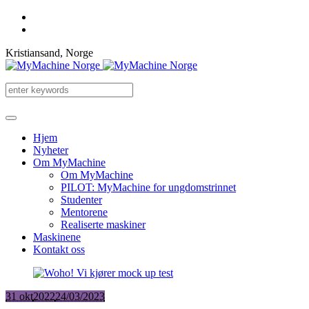
Kristiansand, Norge
Hjem
Nyheter
Om MyMachine
Om MyMachine
PILOT: MyMachine for ungdomstrinnet
Studenter
Mentorene
Realiserte maskiner
Maskinene
Kontakt oss
31 okt
2022
24/03/2023