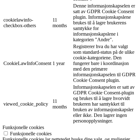
Denne informasjonskapselen er
satt av GDPR Cookie Consent
plugin. Informasjonskapslene
cookielawinfo-
11
brukes til å lagre brukerens
checkbox-others
months
samtykke for
informasjonskapslene i
kategorien "Andre".
Registrerer hva du har valgt
som standard-status på de ulike
cookie-kategoriene. Den
CookieLawInfoConsent
1 year
fungerer bare i koordinasjon
med den primære
informasjonskapselen til GDPR
Cookie Consent plugin.
Informasjonskapselen er satt av
GDPR Cookie Consent-plugin
og brukes til å lagre hvorvidt
11
viewed_cookie_policy
brukeren har samtykket til
months
bruken av informasjonskapsler
eller ikke. Den lagrer ingen
personopplysninger.
Funksjonelle cookies
Funksjonelle cookies
Funksjonelle cookies lar nettstedet huske dine valg, og muliggjør