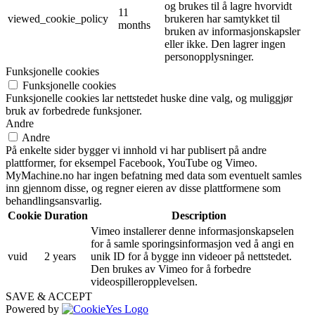
og brukes til å lagre hvorvidt
11
viewed_cookie_policy
brukeren har samtykket til
months
bruken av informasjonskapsler
eller ikke. Den lagrer ingen
personopplysninger.
Funksjonelle cookies
Funksjonelle cookies
Funksjonelle cookies lar nettstedet huske dine valg, og muliggjør
bruk av forbedrede funksjoner.
Andre
Andre
På enkelte sider bygger vi innhold vi har publisert på andre
plattformer, for eksempel Facebook, YouTube og Vimeo.
MyMachine.no har ingen befatning med data som eventuelt samles
inn gjennom disse, og regner eieren av disse plattformene som
behandlingsansvarlig.
Cookie
Duration
Description
Vimeo installerer denne informasjonskapselen
for å samle sporingsinformasjon ved å angi en
vuid
2 years
unik ID for å bygge inn videoer på nettstedet.
Den brukes av Vimeo for å forbedre
videospilleropplevelsen.
SAVE & ACCEPT
Powered by